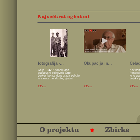
fotografija -...
Okupacija in...
Čelad
Celje 1942; Okrožni dan,
Kovinsk
esesovski polkovnik Otto
francos
Lurker, komandant urada policije
jo je u
in varnostne službe, glavni...
vojska 
več...
več...
več...