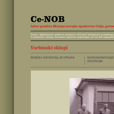
Portal z digitaliziranim gradivom prispeva k večji javni dostopnosti muzejskeg
O prelomnem obdobju slovenske zgodovine pripoveduje več kot 600 originalnih 
Vsebinski sklopi
NEMŠKA OKUPACIJA IN UPRAVA
RAZNARODOVANJE I
OKUPACIJO