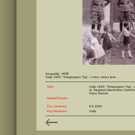
fotografija - NOB
Celje 1943; "Ortsgruppen Tag", v vrtcu, tretji z leve...
Opis:
Celje 1943; "Ortsgruppen Tag", v vr
dr. Siegfried Uiberreither, četrti 
Franz Steindl.
Napisi/Oznake:
Čas nastanka:
8.9.1943
Kraj Nastanka:
Celje