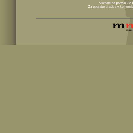
Vsebine na portalu Ce-
Za uporabo gradiva v komercia