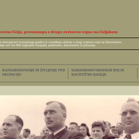
javni dostopnosti muzejskega gradiva in vzpodbuja védenje o drugi svetovni vojni na Slovenskem.
e več kot 600 originalnih fotografij, predmetov, dokumentov in pričevanj.
RAZNARODOVANJE IN ŽIVLJENJE POD
NARODNOOSVOBODILNI BOJ IN
OKUPACIJO
NACISTIČNO NASILJE