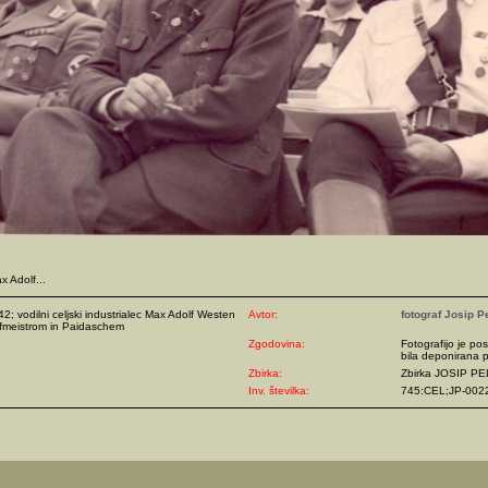
x Adolf...
42; vodilni celjski industrialec Max Adolf Westen
Avtor:
fotograf Josip P
fmeistrom in Paidaschem
Zgodovina:
Fotografijo je pos
bila deponirana p
Zbirka:
Zbirka JOSIP P
Inv. številka:
745:CEL;JP-002