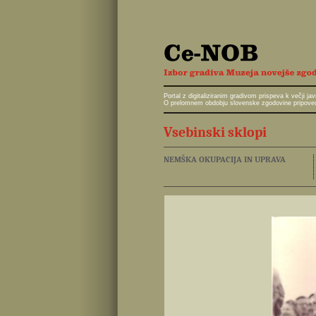
Portal z digitaliziranim gradivom prispeva k večji 
O prelomnem obdobju slovenske zgodovine pripoveduj
Vsebinski sklopi
NEMŠKA OKUPACIJA IN UPRAVA