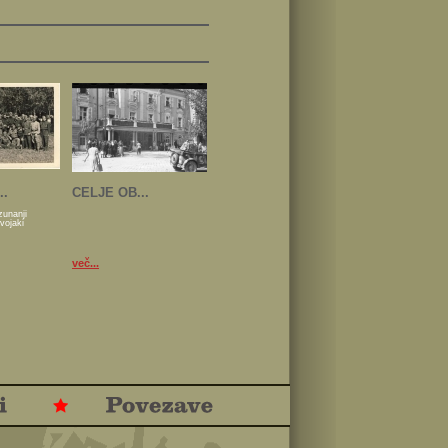
..
CELJE OB...
zunanji
 vojaki
več...
.