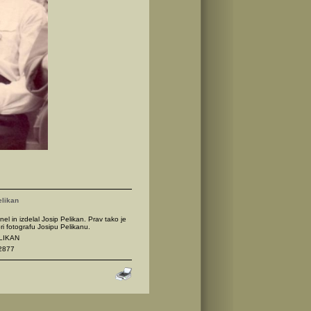
elikan
nel in izdelal Josip Pelikan. Prav tako je
ri fotografu Josipu Pelikanu.
ELIKAN
2877