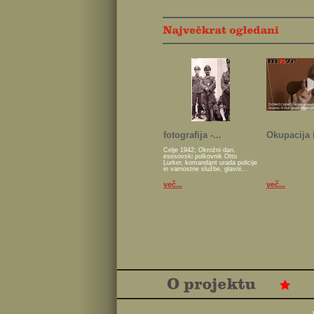
fotografija -...
Okupacija i
Celje 1942; Okrožni dan,
esesovski polkovnik Otto
Lurker, komandant urada policije
in varnostne službe, glavni...
več...
več...