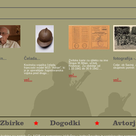
n...
Čelada...
fotografija -.
Živilske karte za obleko na ime
Štraus M.Milan, učitelj,
Kovinska vojaška čelada,
Celje: ob Savinji, 
Kruševac. Za obdobje od
francoski model M15 "Adrian", ki
skupinski portret:
1.10.1941 do 30.9.1942....
jo je uporabljala Jugoslovanska
vojska pred drugo...
več...
več...
več...
Vsebine na portalu Ce-NOB so namenjene izključno v izobraževalne in raziskovalne namene