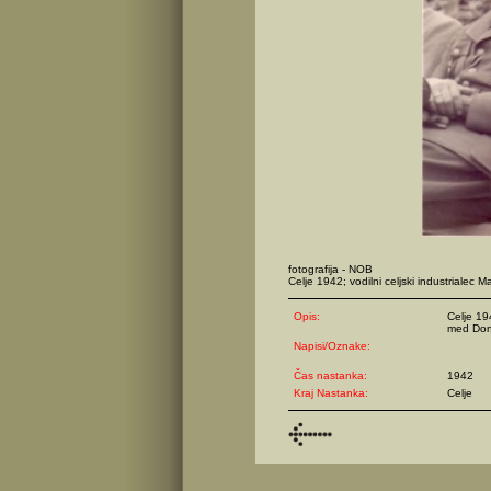
fotografija - NOB
Celje 1942; vodilni celjski industrialec Ma
Opis:
Celje 19
med Dor
Napisi/Oznake:
Čas nastanka:
1942
Kraj Nastanka:
Celje