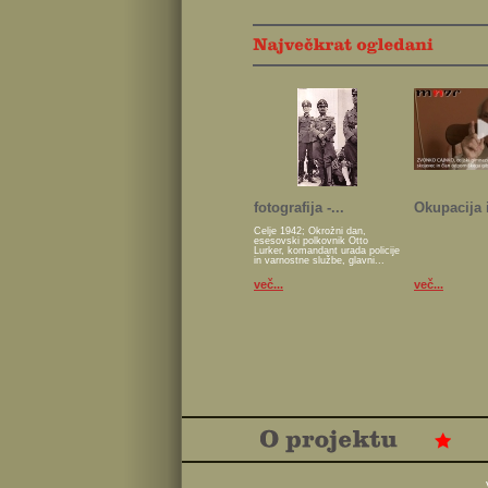
fotografija -...
Okupacija i
Celje 1942; Okrožni dan,
esesovski polkovnik Otto
Lurker, komandant urada policije
in varnostne službe, glavni...
več...
več...