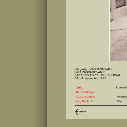
fotografija - ZASRAMOVANJE
0404 ZASRAMOVANJE
SPREVOD PO CELJSKIH ULICAH
CELJE, november 1942
Opis:
Sprevod 
Napisi/Oznake:
Čas nastanka:
novembe
Kraj Nastanka:
Celje