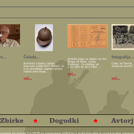
n...
Čelada...
fotografija -.
Živilske karte za obleko na ime
Štraus M.Milan, učitelj,
Kovinska vojaška čelada,
Celje: ob Savinji, 
Kruševac. Za obdobje od
francoski model M15 "Adrian", ki
skupinski portret:
1.10.1941 do 30.9.1942....
jo je uporabljala Jugoslovanska
vojska pred drugo...
več...
več...
več...
Vsebine na portalu Ce-NOB so namenjene izključno v izobraževalne in raziskovalne namene