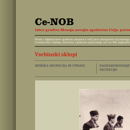
Portal z digitaliziranim gradivom prispeva k večji javni dostopnosti muzejskeg
O prelomnem obdobju slovenske zgodovine pripoveduje več kot 600 originalnih 
Vsebinski sklopi
NEMŠKA OKUPACIJA IN UPRAVA
RAZNARODOVANJE I
OKUPACIJO