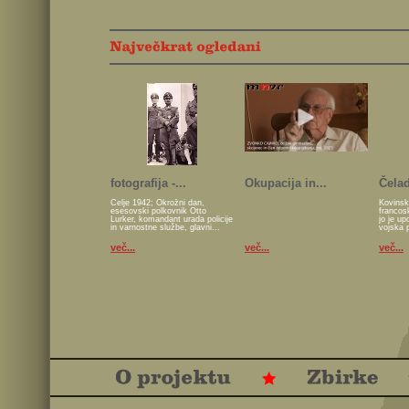
fotografija -...
Okupacija in...
Čelad
Celje 1942; Okrožni dan,
Kovinsk
esesovski polkovnik Otto
francos
Lurker, komandant urada policije
jo je u
in varnostne službe, glavni...
vojska 
več...
več...
več...