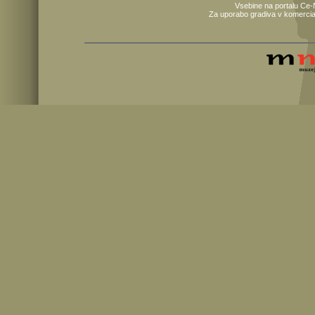
Vsebine na portalu Ce-
Za uporabo gradiva v komercia