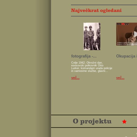
fotografija -...
Okupacija i
Celje 1942; Okrožni dan,
esesovski polkovnik Otto
Lurker, komandant urada policije
in varnostne službe, glavni...
več...
več...