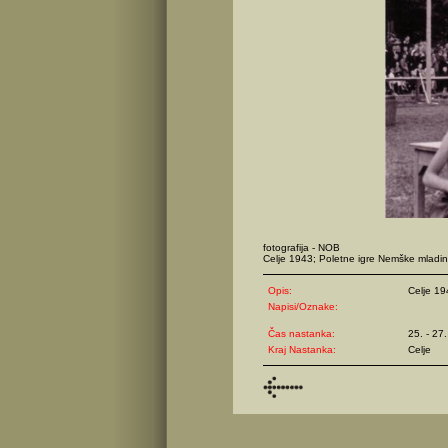
fotografija - NOB
Celje 1943; Poletne igre Nemške mladi
Opis:
Celje 19
Napisi/Oznake:
Čas nastanka:
25. - 27
Kraj Nastanka:
Celje