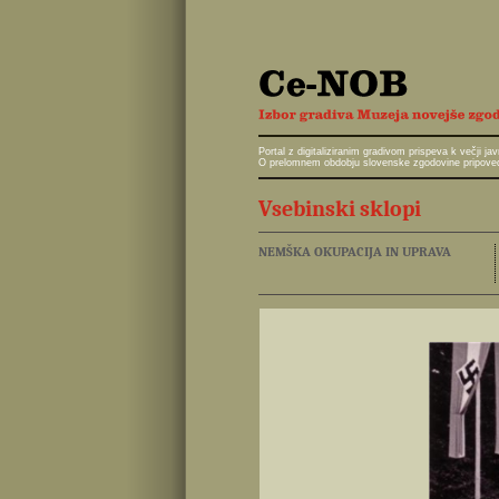
Portal z digitaliziranim gradivom prispeva k večji 
O prelomnem obdobju slovenske zgodovine pripoveduj
Vsebinski sklopi
NEMŠKA OKUPACIJA IN UPRAVA