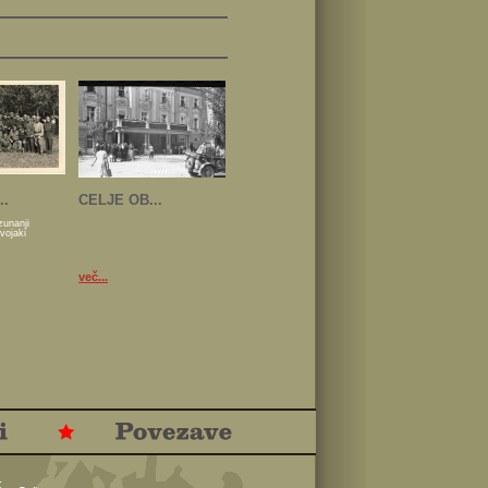
..
CELJE OB...
zunanji
 vojaki
več...
.