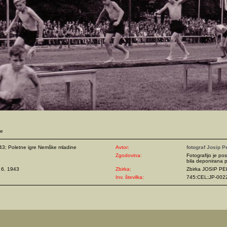
ne
43; Poletne igre Nemške mladine
Avtor:
fotograf Josip P
Zgodovina:
Fotografijo je pos
bila deponirana p
. 6. 1943
Zbirka:
Zbirka JOSIP P
Inv. številka:
745:CEL;JP-002