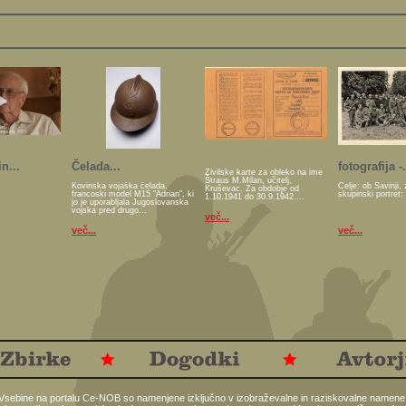
n...
Čelada...
fotografija -.
Živilske karte za obleko na ime
Štraus M.Milan, učitelj,
Kovinska vojaška čelada,
Celje: ob Savinji, 
Kruševac. Za obdobje od
francoski model M15 "Adrian", ki
skupinski portret:
1.10.1941 do 30.9.1942....
jo je uporabljala Jugoslovanska
vojska pred drugo...
več...
več...
več...
Vsebine na portalu Ce-NOB so namenjene izključno v izobraževalne in raziskovalne namene