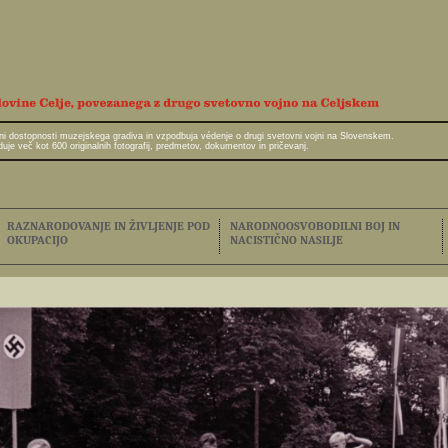
javni dostopnosti muzejskega gradiva in vzpodbuja védenje o drugi svetovni vojni na Slovenskem.
e več kot 600 originalnih fotografij, predmetov, dokumentov in pričevanj.
RAZNARODOVANJE IN ŽIVLJENJE POD
NARODNOOSVOBODILNI BOJ IN
OKUPACIJO
NACISTIČNO NASILJE