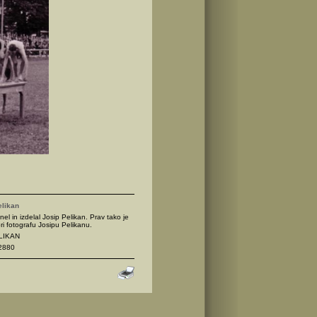
elikan
nel in izdelal Josip Pelikan. Prav tako je
ri fotografu Josipu Pelikanu.
ELIKAN
2880