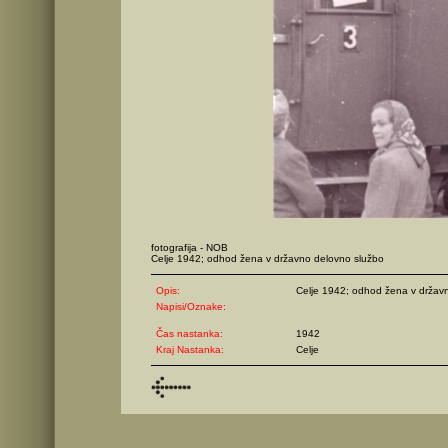
fotografija - NOB
Celje 1942; odhod žena v državno delovno službo
Opis:
Celje 1942; odhod žena v držav
Napisi/Oznake:
Čas nastanka:
1942
Kraj Nastanka:
Celje