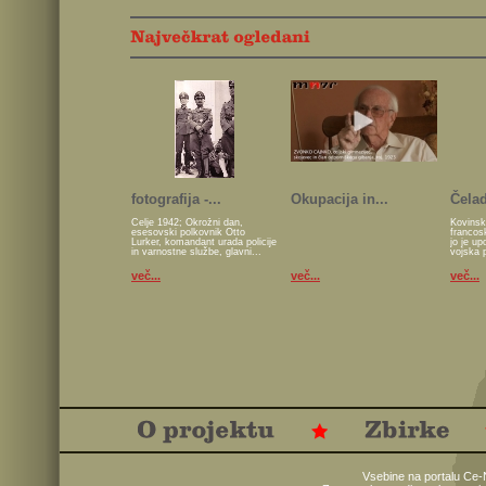
fotografija -...
Okupacija in...
Čelad
Celje 1942; Okrožni dan,
Kovinsk
esesovski polkovnik Otto
francos
Lurker, komandant urada policije
jo je u
in varnostne službe, glavni...
vojska 
več...
več...
več...
Vsebine na portalu Ce-