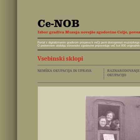
Portal z digitaliziranim gradivom prispeva k večji javni dostopnosti muzejskeg
O prelomnem obdobju slovenske zgodovine pripoveduje več kot 600 originalnih 
Vsebinski sklopi
NEMŠKA OKUPACIJA IN UPRAVA
RAZNARODOVANJE I
OKUPACIJO