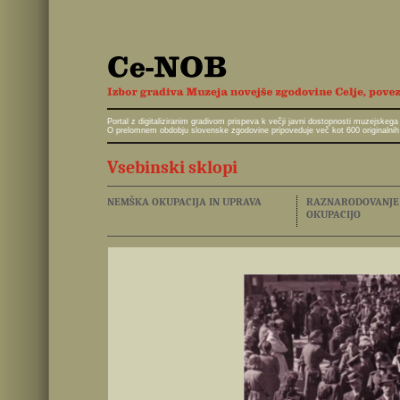
Portal z digitaliziranim gradivom prispeva k večji javni dostopnosti muzejskeg
O prelomnem obdobju slovenske zgodovine pripoveduje več kot 600 originalnih 
Vsebinski sklopi
NEMŠKA OKUPACIJA IN UPRAVA
RAZNARODOVANJE I
OKUPACIJO