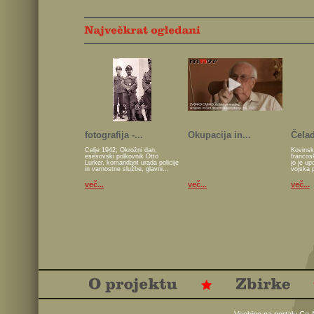
fotografija -...
Okupacija in...
Čelad
Celje 1942; Okrožni dan,
Kovinsk
esesovski polkovnik Otto
francos
Lurker, komandant urada policije
jo je u
in varnostne službe, glavni...
vojska 
več...
več...
več...
Vsebine na portalu Ce-