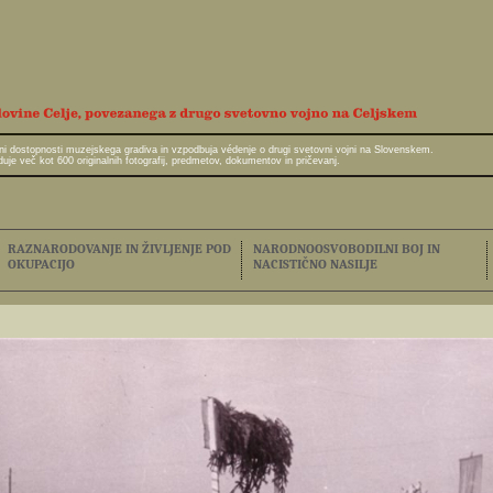
javni dostopnosti muzejskega gradiva in vzpodbuja védenje o drugi svetovni vojni na Slovenskem.
e več kot 600 originalnih fotografij, predmetov, dokumentov in pričevanj.
RAZNARODOVANJE IN ŽIVLJENJE POD
NARODNOOSVOBODILNI BOJ IN
OKUPACIJO
NACISTIČNO NASILJE