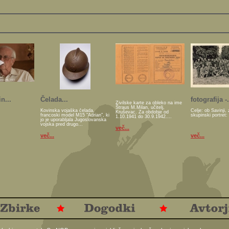
n...
Čelada...
fotografija -.
Živilske karte za obleko na ime
Štraus M.Milan, učitelj,
Kovinska vojaška čelada,
Celje: ob Savinji, 
Kruševac. Za obdobje od
francoski model M15 "Adrian", ki
skupinski portret:
1.10.1941 do 30.9.1942....
jo je uporabljala Jugoslovanska
vojska pred drugo...
več...
več...
več...