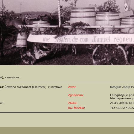
), z razstavo...
43; Žetvena svečanost (Erntefest), z razstavo
Avtor:
fotograf Josip P
v
Zgodovina:
Fotografijo je pos
bila deponirana p
943
Zbirka:
Zbirka JOSIP P
Inv. številka:
745:CEL;JP-002