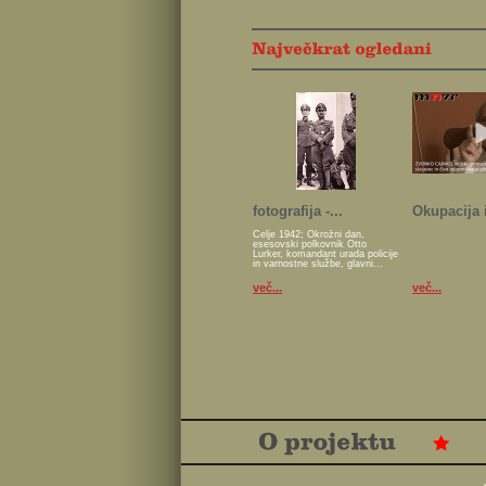
fotografija -...
Okupacija i
Celje 1942; Okrožni dan,
esesovski polkovnik Otto
Lurker, komandant urada policije
in varnostne službe, glavni...
več...
več...