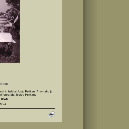
elikan
nel in izdelal Josip Pelikan. Prav tako je
ri fotografu Josipu Pelikanu.
ELIKAN
2894