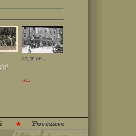
..
CELJE OB...
zunanji
 vojaki
več...