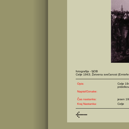
fotografija - NOB
Celje 1943; Žetvena svečanost (Erntefest
Opis:
Celje 19
pridelko
Napisi/Oznake:
Čas nastanka:
jesen 1
Kraj Nastanka:
Celje