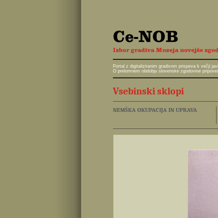
Portal z digitaliziranim gradivom prispeva k večji 
O prelomnem obdobju slovenske zgodovine pripoveduj
Vsebinski sklopi
NEMŠKA OKUPACIJA IN UPRAVA