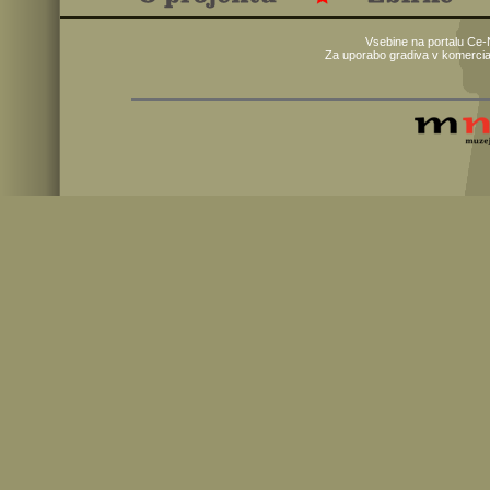
Vsebine na portalu Ce-
Za uporabo gradiva v komercia