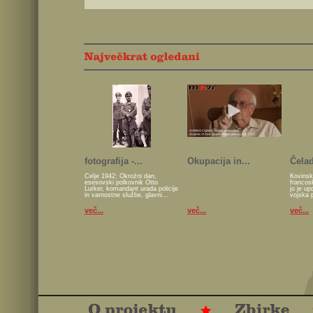
fotografija -...
Okupacija in...
Čelad
Celje 1942; Okrožni dan,
Kovinsk
esesovski polkovnik Otto
francos
Lurker, komandant urada policije
jo je u
in varnostne službe, glavni...
vojska 
več...
več...
več...