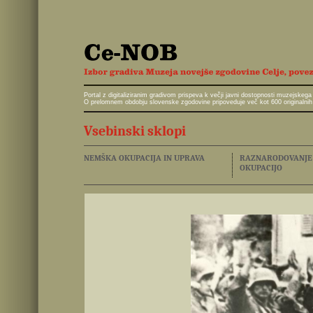
Portal z digitaliziranim gradivom prispeva k večji javni dostopnosti muzejskeg
O prelomnem obdobju slovenske zgodovine pripoveduje več kot 600 originalnih 
Vsebinski sklopi
NEMŠKA OKUPACIJA IN UPRAVA
RAZNARODOVANJE I
OKUPACIJO