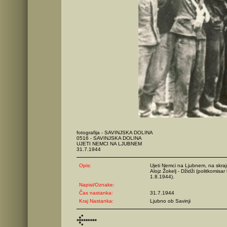
fotografija - SAVINJSKA DOLINA
0516 - SAVINJSKA DOLINA
UJETI NEMCI NA LJUBNEM
31.7.1944
Opis:
Ujeti Nemci na Ljubnem, na skrajn
Alojz Žokelj - Džidži (politkomis
1.8.1944).
Napisi/Oznake:
Čas nastanka:
31.7.1944
Kraj Nastanka:
Ljubno ob Savinji