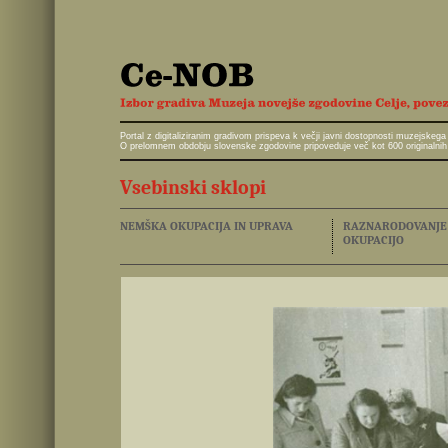
Portal z digitaliziranim gradivom prispeva k večji javni dostopnosti muzejskeg
O prelomnem obdobju slovenske zgodovine pripoveduje več kot 600 originalnih 
Vsebinski sklopi
NEMŠKA OKUPACIJA IN UPRAVA
RAZNARODOVANJE I
OKUPACIJO