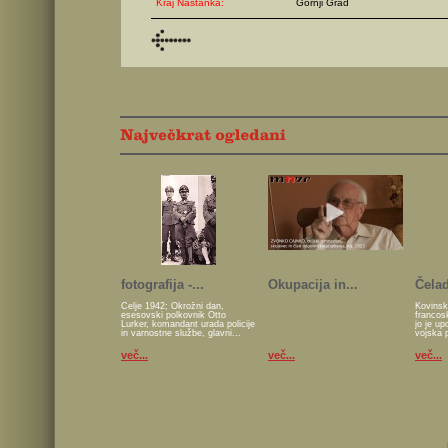
Kraj Nastanka:
Gornji Grad
fotografija -...
Okupacija in...
Čelad
Celje 1942; Okrožni dan,
Kovinsk
esesovski polkovnik Otto
francos
Lurker, komandant urada policije
jo je u
in varnostne službe, glavni...
vojska 
več...
več...
več...