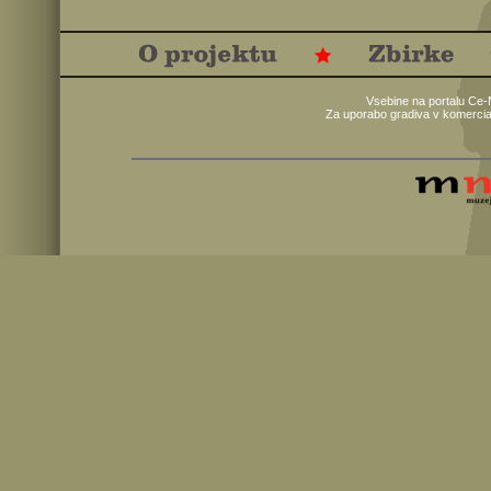
Vsebine na portalu Ce-
Za uporabo gradiva v komercia