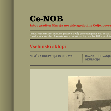
Portal z digitaliziranim gradivom prispeva k večji javni dostopnosti muzejskeg
O prelomnem obdobju slovenske zgodovine pripoveduje več kot 600 originalnih 
Vsebinski sklopi
NEMŠKA OKUPACIJA IN UPRAVA
RAZNARODOVANJE I
OKUPACIJO