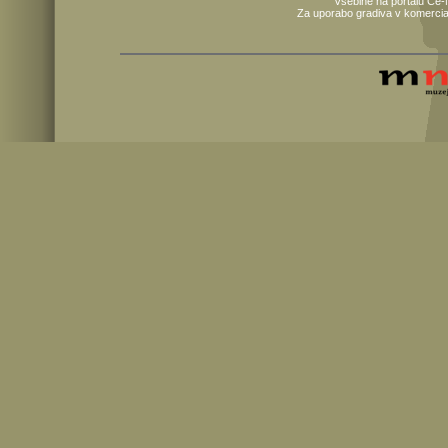
Vsebine na portalu Ce-
Za uporabo gradiva v komercia