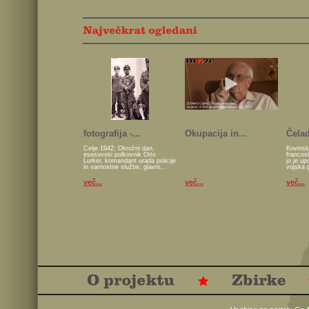
fotografija -...
Okupacija in...
Čelad
Celje 1942; Okrožni dan,
Kovinsk
esesovski polkovnik Otto
francos
Lurker, komandant urada policije
jo je u
in varnostne službe, glavni...
vojska 
več...
več...
več...