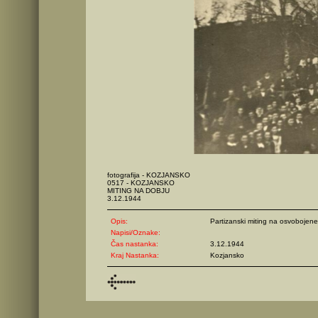
fotografija - KOZJANSKO
0517 - KOZJANSKO
MITING NA DOBJU
3.12.1944
Opis:
Partizanski miting na osvobojen
Napisi/Oznake:
Čas nastanka:
3.12.1944
Kraj Nastanka:
Kozjansko