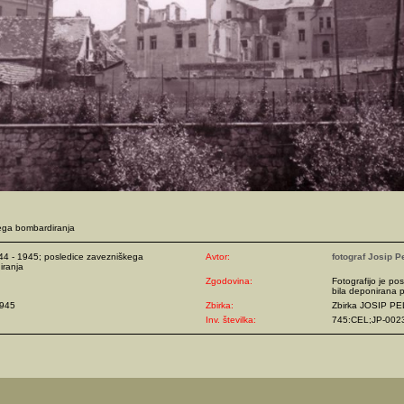
kega bombardiranja
44 - 1945; posledice zavezniškega
Avtor:
fotograf Josip P
iranja
Zgodovina:
Fotografijo je pos
bila deponirana p
1945
Zbirka:
Zbirka JOSIP P
Inv. številka:
745:CEL;JP-002