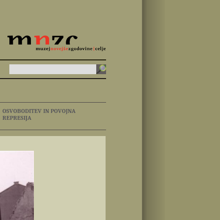
OSVOBODITEV IN POVOJNA
REPRESIJA