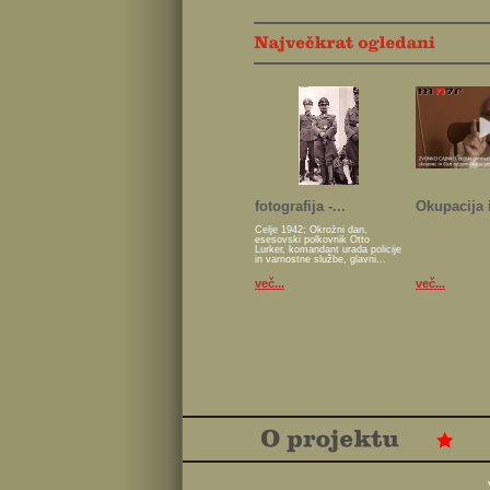
fotografija -...
Okupacija i
Celje 1942; Okrožni dan,
esesovski polkovnik Otto
Lurker, komandant urada policije
in varnostne službe, glavni...
več...
več...