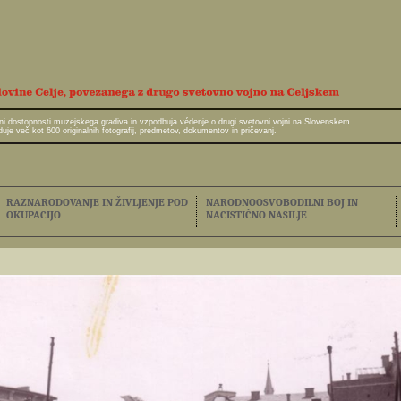
javni dostopnosti muzejskega gradiva in vzpodbuja védenje o drugi svetovni vojni na Slovenskem.
e več kot 600 originalnih fotografij, predmetov, dokumentov in pričevanj.
RAZNARODOVANJE IN ŽIVLJENJE POD
NARODNOOSVOBODILNI BOJ IN
OKUPACIJO
NACISTIČNO NASILJE