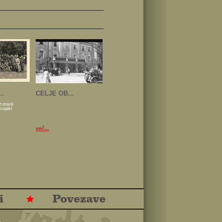
..
CELJE OB...
zunanji
 vojaki
več...
.