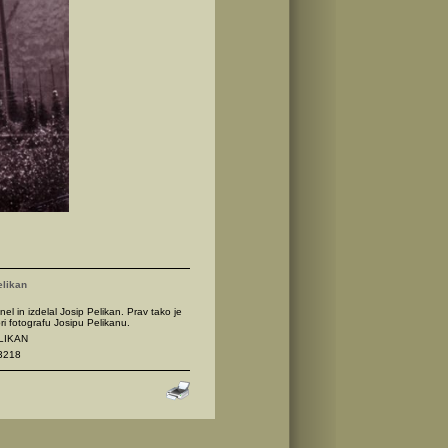
elikan
nel in izdelal Josip Pelikan. Prav tako je
ri fotografu Josipu Pelikanu.
ELIKAN
3218