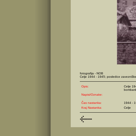
fotografija - NOB
Celje 1944 - 1945; posledice zavezniš
Opis:
Celje 19
bombard
Napisi/Oznake:
Čas nastanka:
1944 - 
Kraj Nastanka:
Celje