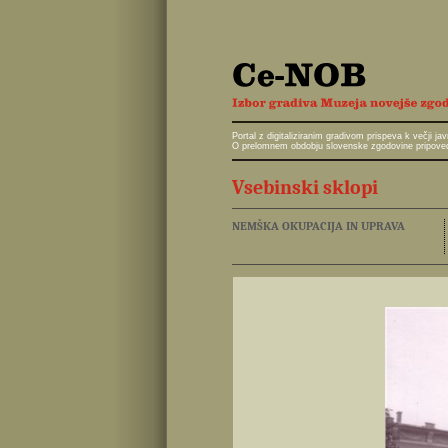
Portal z digitaliziranim gradivom prispeva k večji 
O prelomnem obdobju slovenske zgodovine pripoveduj
Vsebinski sklopi
NEMŠKA OKUPACIJA IN UPRAVA