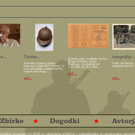
n...
Čelada...
fotografija -.
Živilske karte za obleko na ime
Štraus M.Milan, učitelj,
Kovinska vojaška čelada,
Celje: ob Savinji, 
Kruševac. Za obdobje od
francoski model M15 "Adrian", ki
skupinski portret:
1.10.1941 do 30.9.1942....
jo je uporabljala Jugoslovanska
vojska pred drugo...
več...
več...
več...
Vsebine na portalu Ce-NOB so namenjene izključno v izobraževalne in raziskovalne namene