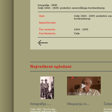
fotografija - NOB
Celje 1944 - 1945; posledice zavezniškega bombardiranja
Opis:
Celje 1944 - 1945; posledice za
bombardiranja
Napisi/Oznake:
Čas nastanka:
1944 - 1945
Kraj Nastanka:
Celje
fotografija -...
Okupacija in...
Čelad
Celje 1942; Okrožni dan,
Kovinsk
esesovski polkovnik Otto
francos