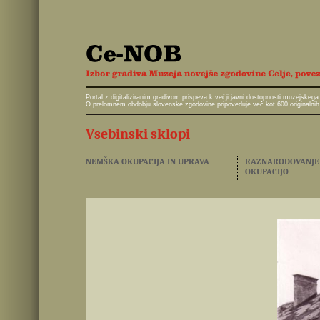
Portal z digitaliziranim gradivom prispeva k večji javni dostopnosti muzejskeg
O prelomnem obdobju slovenske zgodovine pripoveduje več kot 600 originalnih 
Vsebinski sklopi
NEMŠKA OKUPACIJA IN UPRAVA
RAZNARODOVANJE I
OKUPACIJO