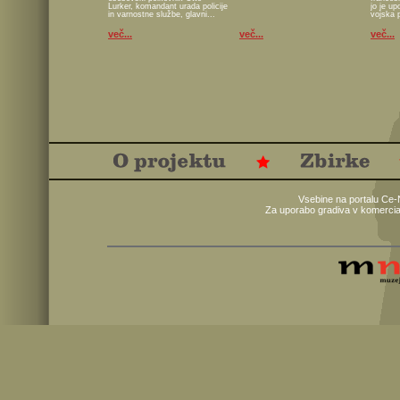
Lurker, komandant urada policije
jo je u
in varnostne službe, glavni...
vojska 
več...
več...
več...
Vsebine na portalu Ce-
Za uporabo gradiva v komercia