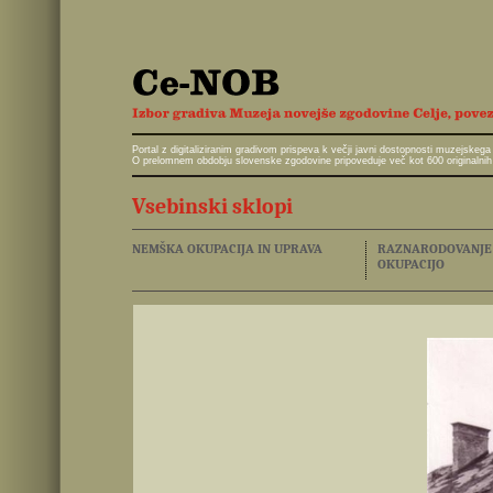
Portal z digitaliziranim gradivom prispeva k večji javni dostopnosti muzejskeg
O prelomnem obdobju slovenske zgodovine pripoveduje več kot 600 originalnih 
Vsebinski sklopi
NEMŠKA OKUPACIJA IN UPRAVA
RAZNARODOVANJE I
OKUPACIJO