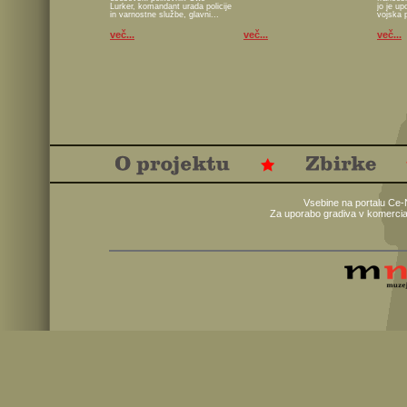
Lurker, komandant urada policije
jo je u
in varnostne službe, glavni...
vojska 
več...
več...
več...
Vsebine na portalu Ce-
Za uporabo gradiva v komercia