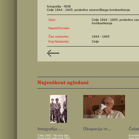
fotografija - NOB
Celje 1944 - 1945; posledice zavezniškega bombardiranja
Opis:
Celje 1944 - 1945; posledice za
bombardiranja
Napisi/Oznake:
Čas nastanka:
1944 - 1945
Kraj Nastanka:
Celje
fotografija -...
Okupacija in...
Čelad
Celje 1942; Okrožni dan,
Kovinsk
esesovski polkovnik Otto
francos