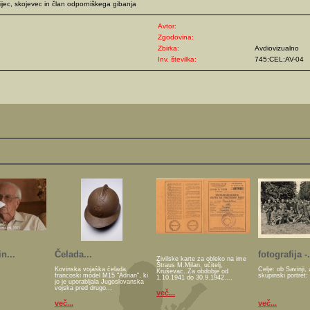
ijec, skojevec in član odporniškega gibanja
Avtor:
Zgodovina:
Zbirka:
Avdiovizualno
Inv. številka:
745:CEL;AV-04
n...
Čelada...
fotografija -.
Živilske karte za obleko na ime
Štraus M.Milan, učitelj,
Kovinska vojaška čelada,
Celje: ob Savinji, 
Kruševac. Za obdobje od
francoski model M15 "Adrian", ki
skupinski portret:
1.10.1941 do 30.9.1942....
jo je uporabljala Jugoslovanska
vojska pred drugo...
več...
več...
več...