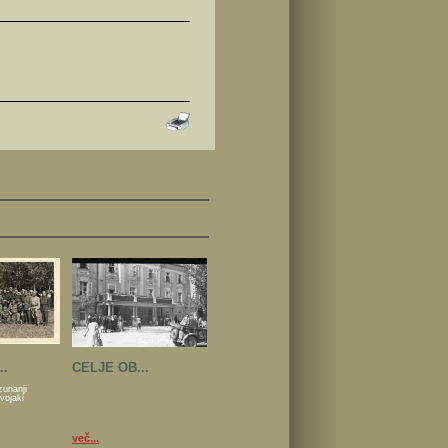
..
CELJE OB...
zunanji
 vojaki
več...