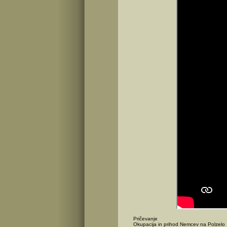
Pričevanje
Okupacija in prihod Nemcev na Polzelo