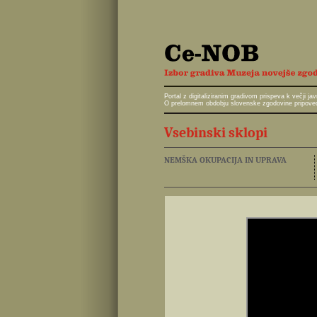
Portal z digitaliziranim gradivom prispeva k večji 
O prelomnem obdobju slovenske zgodovine pripoveduj
Vsebinski sklopi
NEMŠKA OKUPACIJA IN UPRAVA