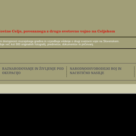
javni dostopnosti muzejskega gradiva in vzpodbuja védenje o drugi svetovni vojni na Slovenskem.
e več kot 600 originalnih fotografij, predmetov, dokumentov in pričevanj.
RAZNARODOVANJE IN ŽIVLJENJE POD
NARODNOOSVOBODILNI BOJ IN
OKUPACIJO
NACISTIČNO NASILJE