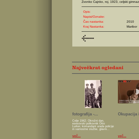
Zvonko Cajnko, roj. 1923, celjski gimnaz
Opis:
Napisi/Oznake:
Čas nastanka:
2010
Kraj Nastanka:
Maribor
fotografija -...
Okupacija i
Celje 1942; Okrožni dan,
esesovski polkovnik Otto
Lurker, komandant urada policije
in varnostne službe, glavni...
več...
več...