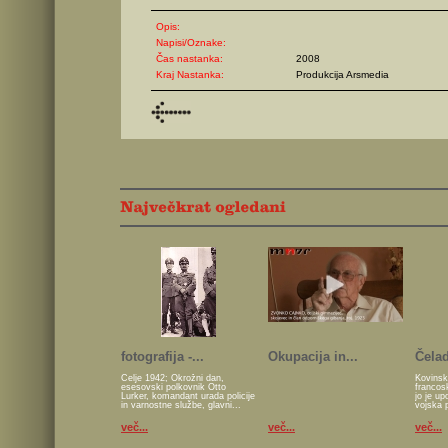
Opis:
Napisi/Oznake:
Čas nastanka:
2008
Kraj Nastanka:
Produkcija Arsmedia
fotografija -...
Okupacija in...
Čelad
Celje 1942; Okrožni dan,
Kovinsk
esesovski polkovnik Otto
francos
Lurker, komandant urada policije
jo je u
in varnostne službe, glavni...
vojska 
več...
več...
več...