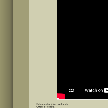
Dokumentarni film - odlomek
Otroci s Petrička