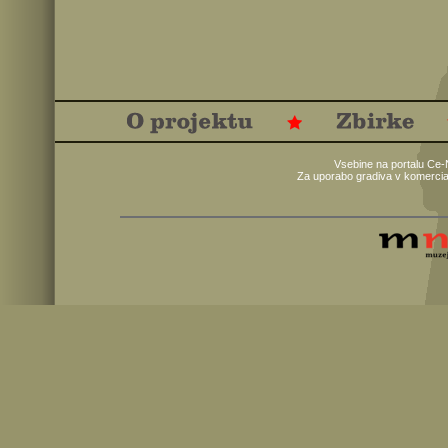
Vsebine na portalu Ce-
Za uporabo gradiva v komercia