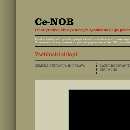
Portal z digitaliziranim gradivom prispeva k večji javni dostopnosti muzejskeg
O prelomnem obdobju slovenske zgodovine pripoveduje več kot 600 originalnih 
Vsebinski sklopi
NEMŠKA OKUPACIJA IN UPRAVA
RAZNARODOVANJE I
OKUPACIJO