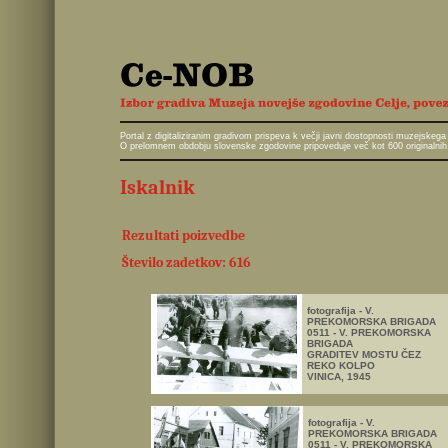
Portal z digitaliziranim gradivom prispeva k večji javni dostopnosti muzejskeg
O prelomnem obdobju slovenske zgodovine pripoveduje več kot 600 originalnih 
Iskalnik
Rezultati poizvedbe
Število zadetkov: 616
fotografija - V.
PREKOMORSKA BRIGADA
0511 - V. PREKOMORSKA
BRIGADA
GRADITEV MOSTU ČEZ
REKO KOLPO
VINICA, 1945
fotografija - V.
PREKOMORSKA BRIGADA
0511 - V. PREKOMORSKA