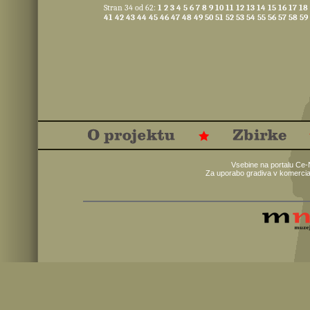
Stran 34 od 62:
1
2
3
4
5
6
7
8
9
10
11
12
13
14
15
16
17
18
41
42
43
44
45
46
47
48
49
50
51
52
53
54
55
56
57
58
59
Vsebine na portalu Ce-
Za uporabo gradiva v komercia