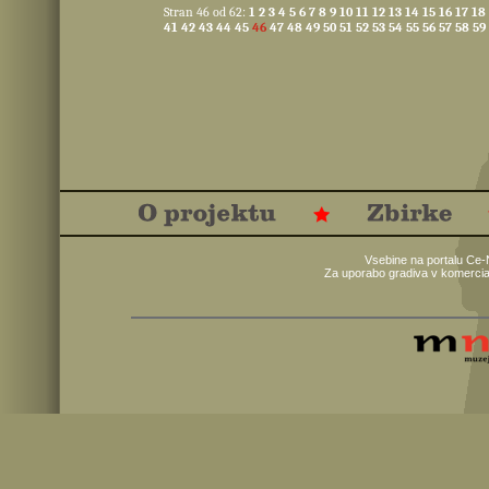
Stran 46 od 62:
1
2
3
4
5
6
7
8
9
10
11
12
13
14
15
16
17
18
41
42
43
44
45
46
47
48
49
50
51
52
53
54
55
56
57
58
59
Vsebine na portalu Ce-
Za uporabo gradiva v komercia