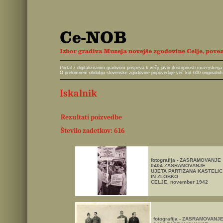
Portal z digitaliziranim gradivom prispeva k večji javni dostopnosti muzejskeg
O prelomnem obdobju slovenske zgodovine pripoveduje več kot 600 originalnih 
Iskalnik
Rezultati poizvedbe
Število zadetkov: 616
fotografija - ZASRAMOVANJE
0404 ZASRAMOVANJE
UJETA PARTIZANA KASTELIC
IN ZLOBKO
CELJE, november 1942
fotografija - ZASRAMOVANJ