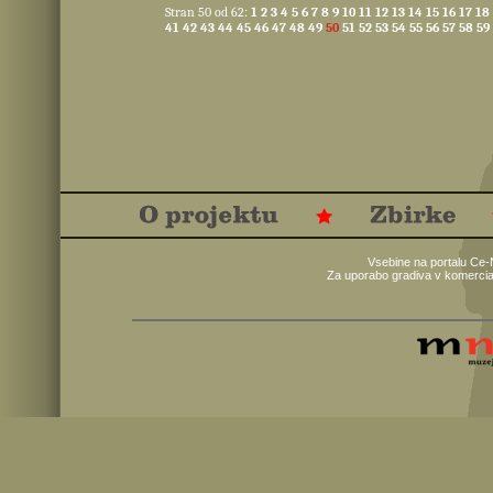
Stran 50 od 62:
1
2
3
4
5
6
7
8
9
10
11
12
13
14
15
16
17
18
41
42
43
44
45
46
47
48
49
50
51
52
53
54
55
56
57
58
59
Vsebine na portalu Ce-
Za uporabo gradiva v komercia