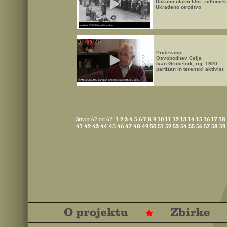
Dokumentarni film - odlomek
Ukradeno otroštvo
Pričevanje
Osvoboditev Celja
Ivan Grobelnik, roj. 1920,
partizan in terenski aktivist
Stran 62 od 62:
1
2
3
4
5
6
7
8
9
10
11
12
13
14
15
16
17
18
41
42
43
44
45
46
47
48
49
50
51
52
53
54
55
56
57
58
59