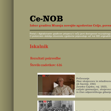
Portal z digitaliziranim gradivom prispeva k večji javni dostopnosti muzejskeg
O prelomnem obdobju slovenske zgodovine pripoveduje več kot 600 originalnih 
Iskalnik
Rezultati poizvedbe
Število zadetkov: 616
Pričevanje
Zbor skojevcev in mladince
ob Savinji, 1941
Zvonko Cajnko, roj. 1923,
celjski gimnazijec, skojevec
in član odporniškega gibanj