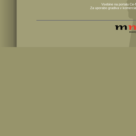
Vsebine na portalu Ce-
Za uporabo gradiva v komercia