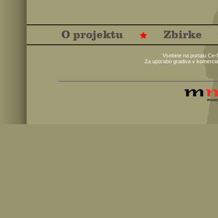
Vsebine na portalu Ce-
Za uporabo gradiva v komercia