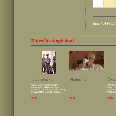
Stran 7 od 30:
1
2
fotografija -...
Okupacija in...
Čelad
Celje 1942; Okrožni dan,
Kovinsk
esesovski polkovnik Otto
francos
Lurker, komandant urada policije
jo je u
in varnostne službe, glavni...
vojska 
več...
več...
več...