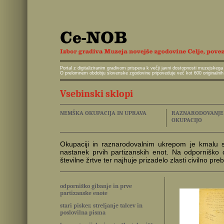
Portal z digitaliziranim gradivom prispeva k večji javni dostopnosti muzejskeg
O prelomnem obdobju slovenske zgodovine pripoveduje več kot 600 originalnih 
Vsebinski sklopi
NEMŠKA OKUPACIJA IN UPRAVA
RAZNARODOVANJE I
OKUPACIJO
Okupaciji in raznarodovalnim ukrepom je kmalu sle
nastanek prvih partizanskih enot. Na odporniško 
številne žrtve ter najhuje prizadelo zlasti civilno preb
odporniško gibanje in prve
partizanske enote
stari pisker, streljanje talcev in
poslovilna pisma