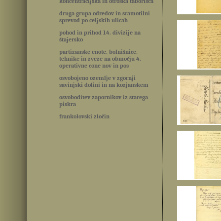
koncentracijska in otroška taborišča
druga grupa odredov in sramotilni
sprevod po celjskih ulicah
pohod in prihod 14. divizije na
štajersko
partizanske enote, bolnišnice,
tehnike in zveze na območju 4.
operativne cone nov in pos
osvobojeno ozemlje v zgornji
savinjski dolini in na kozjanskem
osvoboditev zapornikov iz starega
piskra
frankolovski zločin