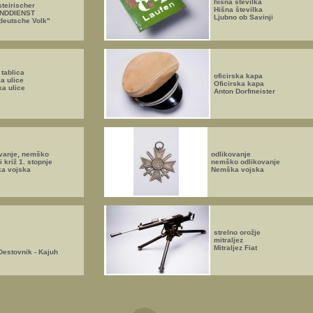
hišna številka
steirischer
Hišna številka
NDDIENST
Ljubno ob Savinji
deutsche Volk"
 tablica
oficirska kapa
a ulice
Oficirska kapa
a ulice
Anton Dorfmeister
ovanje, nemško
odlikovanje
i križ 1. stopnje
nemško odlikovanje
a vojska
Nemška vojska
strelno orožje
mitraljez
Mitraljez Fiat
Destovnik - Kajuh