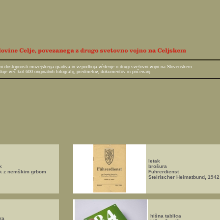
javni dostopnosti muzejskega gradiva in vzpodbuja védenje o drugi svetovni vojni na Slovenskem.
e več kot 600 originalnih fotografij, predmetov, dokumentov in pričevanj.
letak
k
brošura
ik z nemškim grbom
Fuhrerdienst
Steirischer Heimatbund, 1942
hišna tablica
ra