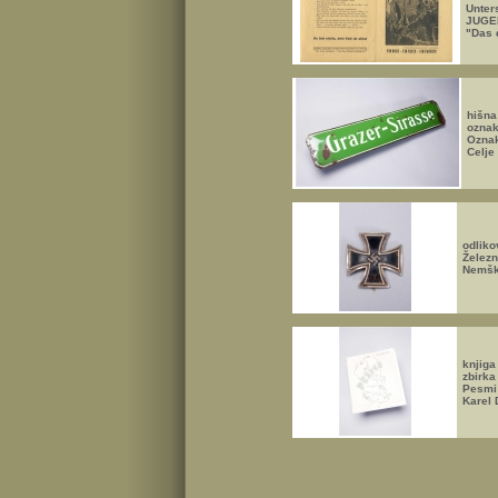
Unter
JUGE
"Das 
hišna
oznak
Oznak
Celje
odlik
Železn
Nemšk
knjiga
zbirka
Pesmi
Karel 