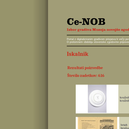
Portal z digitaliziranim gradivom prispeva k večji 
O prelomnem obdobju slovenske zgodovine pripoveduj
Iskalnik
Rezultati poizvedbe
Število zadetkov: 616
krožni
krožn
letak
brošu