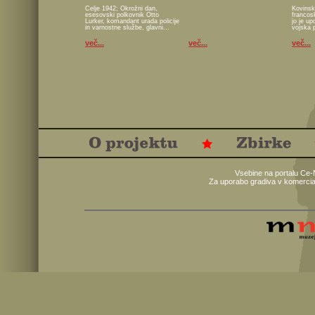
Celje 1942; Okrožni dan,
Kovinsk
esesovski polkovnik Otto
francos
Lurker, komandant urada policije
jo je u
in varnostne službe, glavni...
vojska 
več...
več...
več...
Vsebine na portalu Ce-
Za uporabo gradiva v komercia