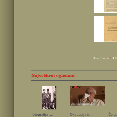
Stran 1 od 4:
1
2
fotografija -...
Okupacija in...
Čelad