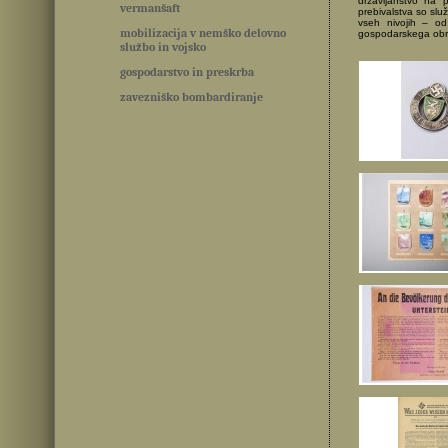
državljanstvo na p
vermanšaft
prebivalstva so slu
vseh nivojih – od
mobilizacija v nemško delovno
gospodarskega obrat
službo in vojsko
gospodarstvo in preskrba
zavezniško bombardiranje