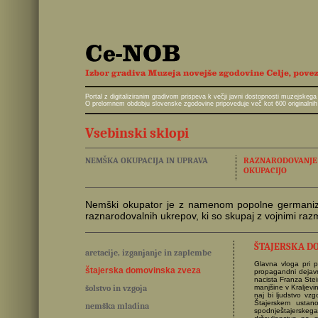
Portal z digitaliziranim gradivom prispeva k večji javni dostopnosti muzejskeg
O prelomnem obdobju slovenske zgodovine pripoveduje več kot 600 originalnih 
Vsebinski sklopi
NEMŠKA OKUPACIJA IN UPRAVA
RAZNARODOVANJE I
OKUPACIJO
Nemški okupator je z namenom popolne germanizacij
raznarodovalnih ukrepov, ki so skupaj z vojnimi ra
ŠTAJERSKA D
aretacije, izganjanje in zaplembe
Glavna vloga pri p
štajerska domovinska zveza
propagandni dejavno
nacista Franza Stei
šolstvo in vzgoja
manjšine v Kraljevin
naj bi ljudstvo vzg
Štajerskem ustano
nemška mladina
spodnještajerskega 