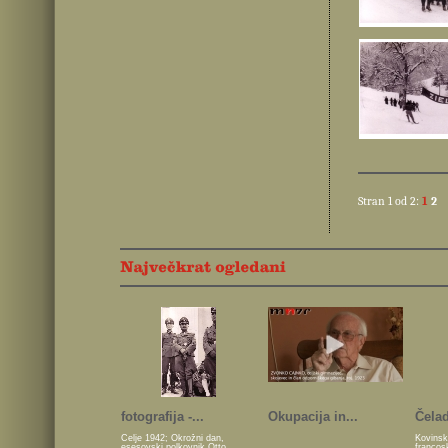
Stran 1 od 2:
1
2
fotografija -...
Okupacija in...
Čelad
Celje 1942; Okrožni dan,
Kovinsk
esesovski polkovnik Otto
francos