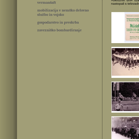
»okrožnih dni« ozi
vermanšaft
nastopali s telovadn
mobilizacija v nemško delovno
službo in vojsko
gospodarstvo in preskrba
zavezniško bombardiranje