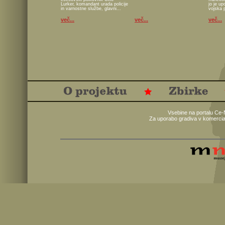
Lurker, komandant urada policije
jo je u
in varnostne službe, glavni...
vojska 
več...
več...
več...
Vsebine na portalu Ce-
Za uporabo gradiva v komercia