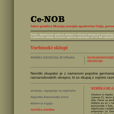
Portal z digitaliziranim gradivom prispeva k večji javni dostopnosti muzejskeg
O prelomnem obdobju slovenske zgodovine pripoveduje več kot 600 originalnih 
Vsebinski sklopi
NEMŠKA OKUPACIJA IN UPRAVA
RAZNARODOVANJE I
OKUPACIJO
Nemški okupator je z namenom popolne germanizacij
raznarodovalnih ukrepov, ki so skupaj z vojnimi ra
NEMŠKA MLA
aretacije, izganjanje in zaplembe
Otrokom in mladini
štajerska domovinska zveza
oziroma 21. letom (
drilu. Fante so sk
šolstvo in vzgoja
dekleta pa so v na
povezovale s šolo,
vključevala v politi
nemška mladina
prispevkov za Zims